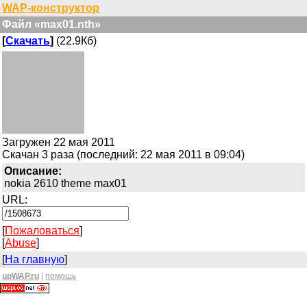
WAP-конструктор
Файл «max01.nth»
[
Скачать
]
(22.9Кб)
Загружен 22 мая 2011
Скачан 3 раза (последний: 22 мая 2011 в 09:04)
Описание:
nokia 2610 theme max01
URL:
[
Пожаловаться
]
[
Abuse
]
[
На главную
]
upWAP.ru
|
помощь