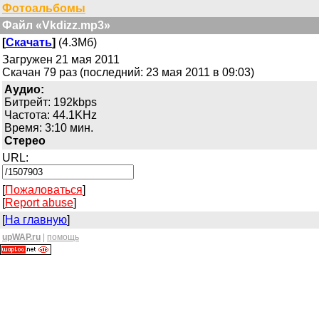
Фотоальбомы
Файл «Vkdizz.mp3»
[
Скачать
]
(4.3Мб)
Загружен 21 мая 2011
Скачан 79 раз (последний: 23 мая 2011 в 09:03)
Аудио:
Битрейт: 192kbps
Частота: 44.1KHz
Время: 3:10 мин.
Стерео
URL:
[
Пожаловаться
]
[
Report abuse
]
[
На главную
]
upWAP.ru
|
помощь