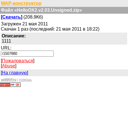
WAP-конструктор
Файл «HelloOX2.v2.03.Unsigned.zip»
[
Скачать
]
(208.9Кб)
Загружен 21 мая 2011
Скачан 1 раз (последний: 21 мая 2011 в 18:22)
Описание:
1111
URL:
[
Пожаловаться
]
[
Abuse
]
[
На главную
]
upWAP.ru
|
помощь