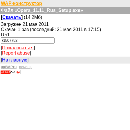
WAP-конструктор
Файл «Opera_11.11_Rus_Setup.exe»
[
Скачать
]
(14.2Мб)
Загружен 21 мая 2011
Скачан 1 раз (последний: 21 мая 2011 в 17:15)
URL:
[
Пожаловаться
]
[
Report abuse
]
[
На главную
]
upWAP.ru
|
помощь