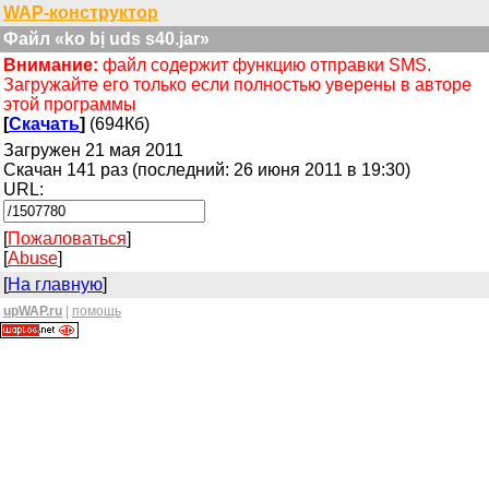
WAP-конструктор
Файл «ko bị uds s40.jar»
Внимание:
файл содержит функцию отправки SMS.
Загружайте его только если полностью уверены в авторе
этой программы
[
Скачать
]
(694Кб)
Загружен 21 мая 2011
Скачан 141 раз (последний: 26 июня 2011 в 19:30)
URL:
[
Пожаловаться
]
[
Abuse
]
[
На главную
]
upWAP.ru
|
помощь