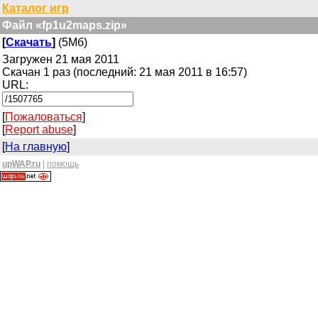
Каталог игр
Файл «fp1u2maps.zip»
[
Скачать
]
(5Мб)
Загружен 21 мая 2011
Скачан 1 раз (последний: 21 мая 2011 в 16:57)
URL:
[
Пожаловаться
]
[
Report abuse
]
[
На главную
]
upWAP.ru
|
помощь