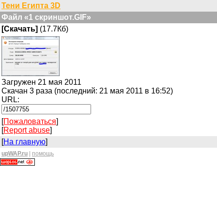
Тени Египта 3D
Файл «1 скриншот.GIF»
[Скачать]
(17.7Кб)
Загружен 21 мая 2011
Скачан 3 раза (последний: 21 мая 2011 в 16:52)
URL:
[
Пожаловаться
]
[
Report abuse
]
[
На главную
]
upWAP.ru
|
помощь