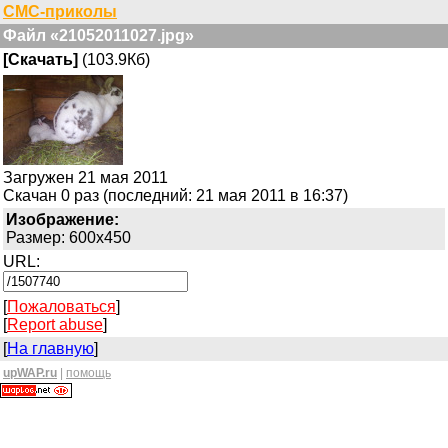
СМС-приколы
Файл «21052011027.jpg»
[Скачать]
(103.9Кб)
Загружен 21 мая 2011
Скачан 0 раз (последний: 21 мая 2011 в 16:37)
Изображение:
Размер: 600x450
URL:
[
Пожаловаться
]
[
Report abuse
]
[
На главную
]
upWAP.ru
|
помощь