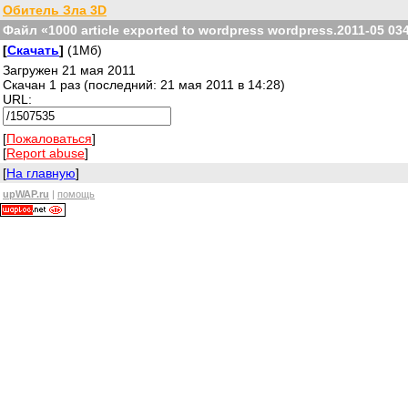
Обитель Зла 3D
Файл «1000 article exported to wordpress wordpress.2011-05 034
[
Скачать
]
(1Мб)
Загружен 21 мая 2011
Скачан 1 раз (последний: 21 мая 2011 в 14:28)
URL:
[
Пожаловаться
]
[
Report abuse
]
[
На главную
]
upWAP.ru
|
помощь