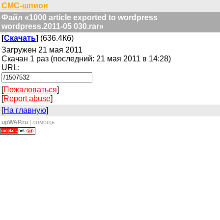
СМС-шпион
Файл «1000 article exported to wordpress
wordpress.2011-05 030.rar»
[
Скачать
]
(636.4Кб)
Загружен 21 мая 2011
Скачан 1 раз (последний: 21 мая 2011 в 14:28)
URL:
[
Пожаловаться
]
[
Report abuse
]
[
На главную
]
upWAP.ru
|
помощь