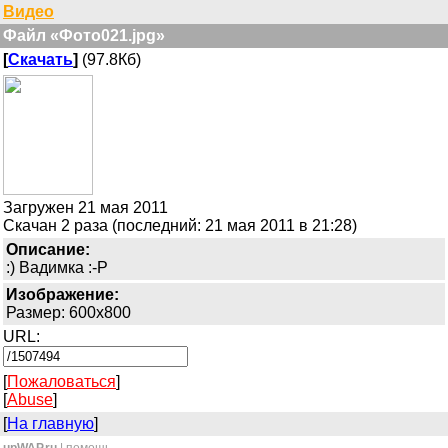
Видео
Файл «Фото021.jpg»
[
Скачать
]
(97.8Кб)
Загружен 21 мая 2011
Скачан 2 раза (последний: 21 мая 2011 в 21:28)
Описание:
:) Вадимка :-P
Изображение:
Размер: 600x800
URL:
[
Пожаловаться
]
[
Abuse
]
[
На главную
]