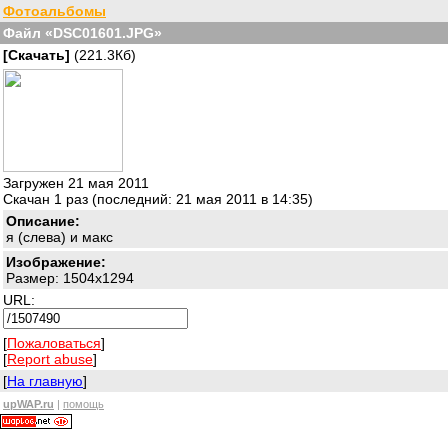
Фотоальбомы
Файл «DSC01601.JPG»
[Скачать]
(221.3Кб)
Загружен 21 мая 2011
Скачан 1 раз (последний: 21 мая 2011 в 14:35)
Описание:
я (слева) и макс
Изображение:
Размер: 1504x1294
URL:
[
Пожаловаться
]
[
Report abuse
]
[
На главную
]
upWAP.ru
|
помощь