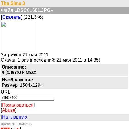
The Sims 3
Файл «DSC01601.JPG»
[
Скачать
]
(221.3Кб)
Загружен 21 мая 2011
Скачан 1 раз (последний: 21 мая 2011 в 14:35)
Описание:
я (слева) и макс
Изображение:
Размер: 1504x1294
URL:
[
Пожаловаться
]
[
Abuse
]
[
На главную
]
upWAP.ru
|
помощь