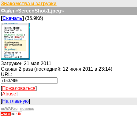
Знакомства и загрузки
Файл «ScreenShot-1.jpeg»
[
Скачать
]
(35.9Кб)
Загружен 21 мая 2011
Скачан 2 раза (последний: 12 июня 2011 в 23:14)
URL:
[
Пожаловаться
]
[
Abuse
]
[
На главную
]
upWAP.ru
|
помощь