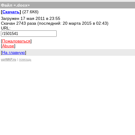
Файл «.docx»
[
Скачать
]
(27.6Кб)
Загружен 17 мая 2011 в 23:55
Скачан 2743 раза (последний: 20 марта 2015 в 02:43)
URL:
[
Пожаловаться
]
[
Abuse
]
[
На главную
]
upWAP.ru
|
помощь