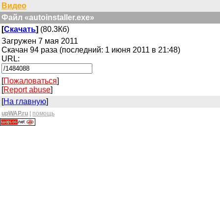
Видео
Файл «autoinstaller.exe»
[
Скачать
]
(80.3Кб)
Загружен 7 мая 2011
Скачан 94 раза (последний: 1 июня 2011 в 21:48)
URL:
[
Пожаловаться
]
[
Report abuse
]
[
На главную
]
upWAP.ru
|
помощь