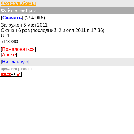
Фотоальбомы
Файл «Test.jar»
[
Скачать
]
(294.9Кб)
Загружен 5 мая 2011
Скачан 6 раз (последний: 2 июля 2011 в 17:36)
URL:
[
Пожаловаться
]
[
Abuse
]
[
На главную
]
upWAP.ru
|
помощь