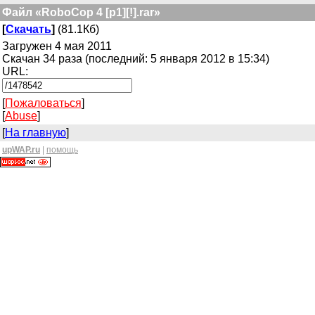
Файл «RoboCop 4 [p1][!].rar»
[
Скачать
]
(81.1Кб)
Загружен 4 мая 2011
Скачан 34 раза (последний: 5 января 2012 в 15:34)
URL:
[
Пожаловаться
]
[
Abuse
]
[
На главную
]
upWAP.ru
|
помощь