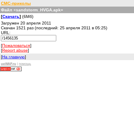
СМС-приколы
Файл «sandstorm_HVGA.apk»
[
Скачать
]
(6Мб)
Загружен 20 апреля 2011
Скачан 1521 раз (последний: 25 апреля 2011 в 05:25)
URL:
[
Пожаловаться
]
[
Report abuse
]
[
На главную
]
upWAP.ru
|
помощь