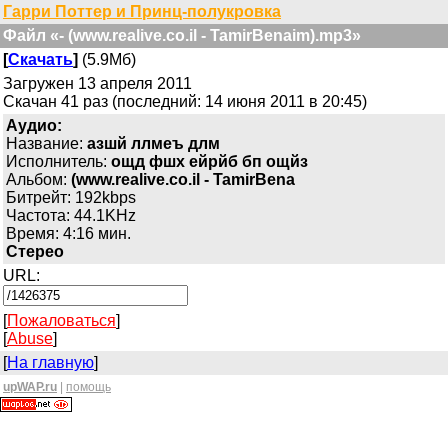
Гарри Поттер и Принц-полукровка
Файл «- (www.realive.co.il - TamirBenaim).mp3»
[
Скачать
]
(5.9Мб)
Загружен 13 апреля 2011
Скачан 41 раз (последний: 14 июня 2011 в 20:45)
Аудио:
Название:
азшй ллмеъ длм
Исполнитель:
ощд фшх ейрйб бп ощйз
Альбом:
(www.realive.co.il - TamirBena
Битрейт: 192kbps
Частота: 44.1KHz
Время: 4:16 мин.
Стерео
URL:
[
Пожаловаться
]
[
Abuse
]
[
На главную
]
upWAP.ru
|
помощь