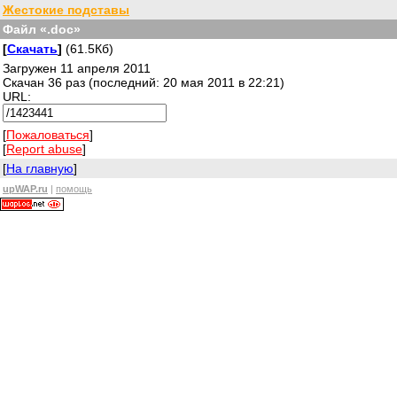
Жестокие подставы
Файл «.doc»
[
Скачать
]
(61.5Кб)
Загружен 11 апреля 2011
Скачан 36 раз (последний: 20 мая 2011 в 22:21)
URL:
[
Пожаловаться
]
[
Report abuse
]
[
На главную
]
upWAP.ru
|
помощь