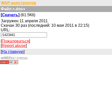
WAP-конструктор
Файл «.doc»
[
Скачать
]
(61.5Кб)
Загружен 11 апреля 2011
Скачан 30 раз (последний: 10 мая 2011 в 22:15)
URL:
[
Пожаловаться
]
[
Report abuse
]
[
На главную
]
upWAP.ru
|
помощь