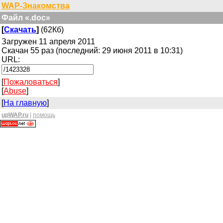
WAP-Знакомства
Файл «.doc»
[
Скачать
]
(62Кб)
Загружен 11 апреля 2011
Скачан 55 раз (последний: 29 июня 2011 в 10:31)
URL:
[
Пожаловаться
]
[
Abuse
]
[
На главную
]
upWAP.ru
|
помощь