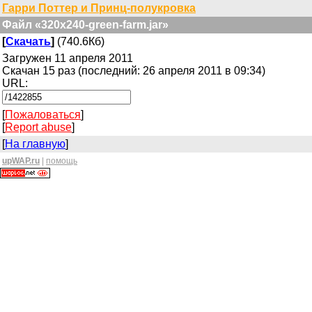
Гарри Поттер и Принц-полукровка
Файл «320x240-green-farm.jar»
[
Скачать
]
(740.6Кб)
Загружен 11 апреля 2011
Скачан 15 раз (последний: 26 апреля 2011 в 09:34)
URL:
[
Пожаловаться
]
[
Report abuse
]
[
На главную
]
upWAP.ru
|
помощь