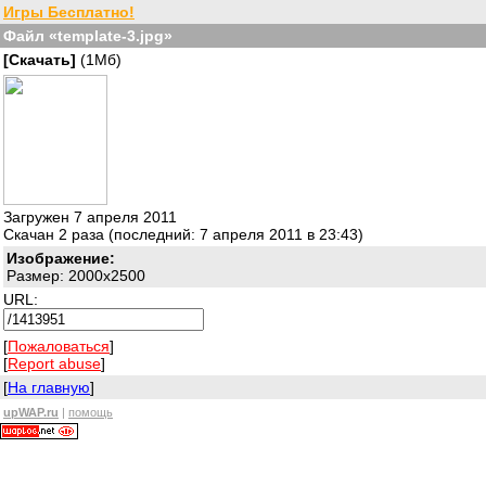
Игры Бесплатно!
Файл «template-3.jpg»
[Скачать]
(1Мб)
Загружен 7 апреля 2011
Скачан 2 раза (последний: 7 апреля 2011 в 23:43)
Изображение:
Размер: 2000x2500
URL:
[
Пожаловаться
]
[
Report abuse
]
[
На главную
]
upWAP.ru
|
помощь