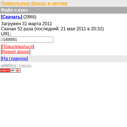
Прикольные фразы и звучки
Файл «.exe»
[
Скачать
]
(28Кб)
Загружен 31 марта 2011
Скачан 52 раза (последний: 21 мая 2011 в 20:32)
URL:
[
Пожаловаться
]
[
Report abuse
]
[
На главную
]
upWAP.ru
|
помощь