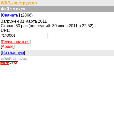
WAP-конструктор
Файл «.exe»
[
Скачать
]
(28Кб)
Загружен 31 марта 2011
Скачан 80 раз (последний: 30 июня 2011 в 22:52)
URL:
[
Пожаловаться
]
[
Abuse
]
[
На главную
]
upWAP.ru
|
помощь