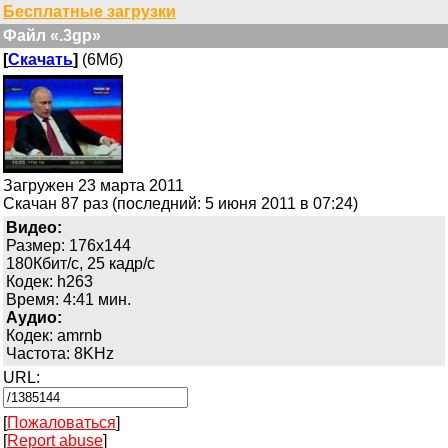
Бесплатные загрузки
Файл «.3gp»
[
Скачать
]
(6Мб)
Загружен 23 марта 2011
Скачан 87 раз (последний: 5 июня 2011 в 07:24)
Видео:
Размер: 176x144
180Кбит/с, 25 кадр/с
Кодек: h263
Время: 4:41 мин.
Аудио:
Кодек: amrnb
Частота: 8KHz
URL:
[
Пожаловаться
]
[
Report abuse
]