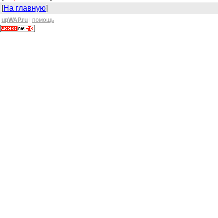
[
На главную
]
upWAP.ru
|
помощь