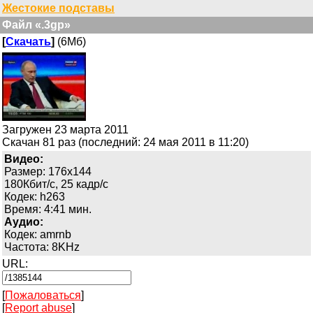
Жестокие подставы
Файл «.3gp»
[
Скачать
]
(6Мб)
Загружен 23 марта 2011
Скачан 81 раз (последний: 24 мая 2011 в 11:20)
Видео:
Размер: 176x144
180Кбит/с, 25 кадр/с
Кодек: h263
Время: 4:41 мин.
Аудио:
Кодек: amrnb
Частота: 8KHz
URL:
[
Пожаловаться
]
[
Report abuse
]