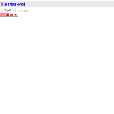
[
На главную
]
upWAP.ru
|
помощь