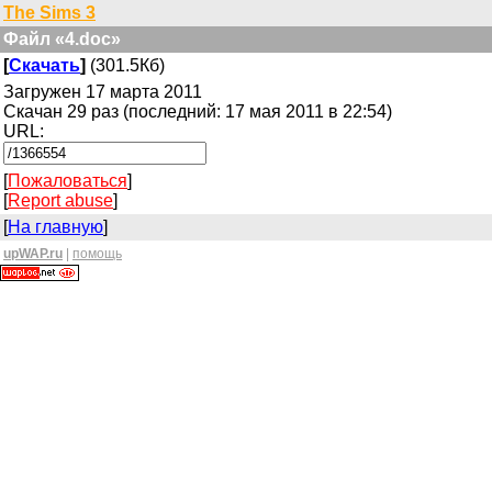
The Sims 3
Файл «4.doc»
[
Скачать
]
(301.5Кб)
Загружен 17 марта 2011
Скачан 29 раз (последний: 17 мая 2011 в 22:54)
URL:
[
Пожаловаться
]
[
Report abuse
]
[
На главную
]
upWAP.ru
|
помощь