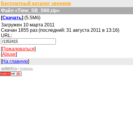
Бесплатный каталог звонков
Файл «Time_SB_S60.zip»
[
Скачать
]
(5.5Мб)
Загружен 10 марта 2011
Скачан 1855 раз (последний: 31 августа 2011 в 13:16)
URL:
[
Пожаловаться
]
[
Abuse
]
[
На главную
]
upWAP.ru
|
помощь