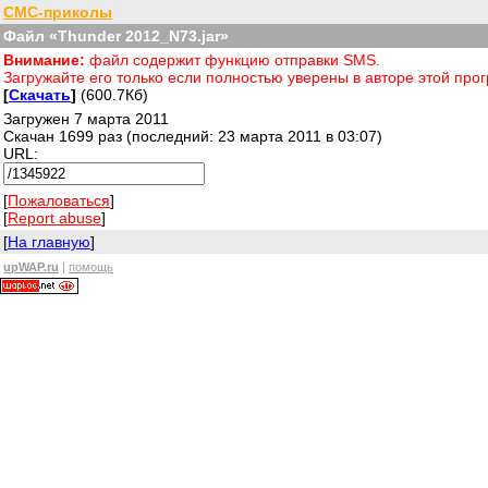
СМС-приколы
Файл «Thunder 2012_N73.jar»
Внимание:
файл содержит функцию отправки SMS.
Загружайте его только если полностью уверены в авторе этой пр
[
Скачать
]
(600.7Кб)
Загружен 7 марта 2011
Скачан 1699 раз (последний: 23 марта 2011 в 03:07)
URL:
[
Пожаловаться
]
[
Report abuse
]
[
На главную
]
upWAP.ru
|
помощь