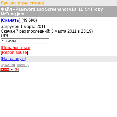
Лучшие игры сезона
Файл «Password and Screenshot v10_11_54 Fix by
MrTung.jar»
[
Скачать
]
(49.6Кб)
Загружен 1 марта 2011
Скачан 7 раз (последний: 3 марта 2011 в 23:19)
URL:
[
Пожаловаться
]
[
Report abuse
]
[
На главную
]
upWAP.ru
|
помощь