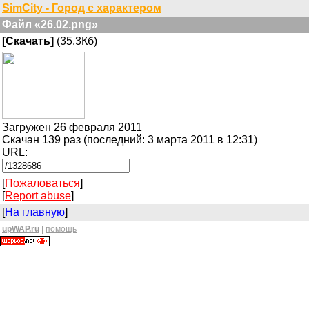
SimCity - Город с характером
Файл «26.02.png»
[Скачать]
(35.3Кб)
Загружен 26 февраля 2011
Скачан 139 раз (последний: 3 марта 2011 в 12:31)
URL:
[
Пожаловаться
]
[
Report abuse
]
[
На главную
]
upWAP.ru
|
помощь