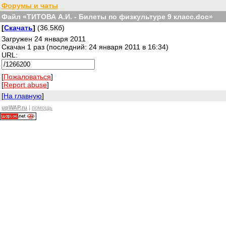
Форумы и чаты
Файл «ТИТОВА А.И. - Билеты по физкультуре 9 класс.doc»
[
Скачать
]
(36.5Кб)
Загружен 24 января 2011
Скачан 1 раз (последний: 24 января 2011 в 16:34)
URL:
[
Пожаловаться
]
[
Report abuse
]
[
На главную
]
upWAP.ru
|
помощь