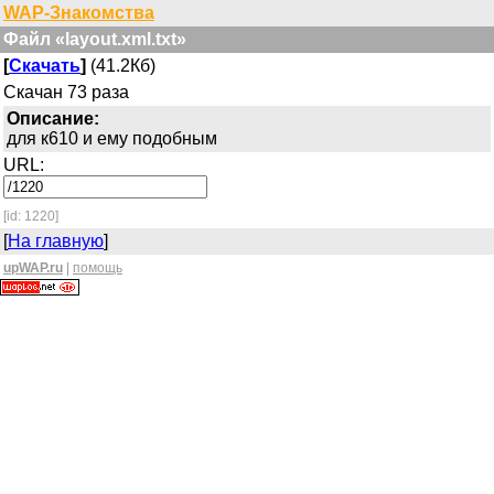
WAP-Знакомства
Файл «layout.xml.txt»
[
Скачать
]
(41.2Кб)
Скачан 73 раза
Описание:
для к610 и ему подобным
URL:
[id: 1220]
[
На главную
]
upWAP.ru
|
помощь