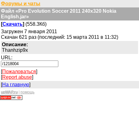
Форумы и чаты
Файл «Pro Evolution Soccer 2011 240x320 Nokia
English.jar»
[
Скачать
]
(558.3Кб)
Загружен 7 января 2011
Скачан 621 раз (последний: 15 марта 2011 в 11:32)
Описание:
Thanhzip9x
URL:
[
Пожаловаться
]
[
Report abuse
]
[
На главную
]
upWAP.ru
|
помощь