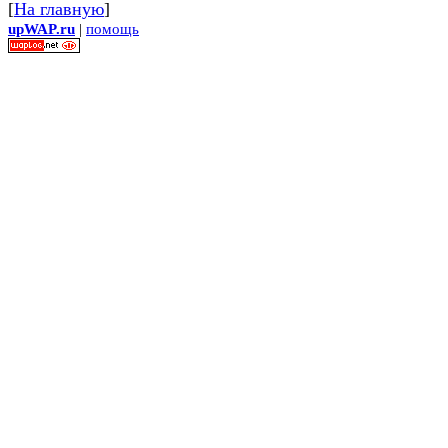
[
На главную
]
upWAP.ru
|
помощь