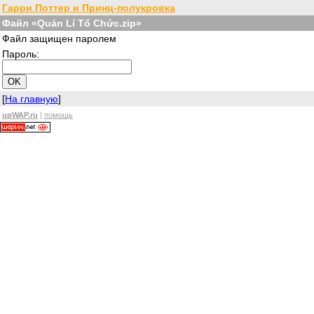
Гарри Поттер и Принц-полукровка
Файл «Quản Lí Tổ Chức.zip»
Файл защищен паролем
Пароль:
[
На главную
]
upWAP.ru
|
помощь