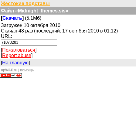
Жестокие подставы
Файл «Midnight_themes.sis»
[
Скачать
]
(5.1Мб)
Загружен 10 октября 2010
Скачан 48 раз (последний: 17 октября 2010 в 01:12)
URL:
[
Пожаловаться
]
[
Report abuse
]
[
На главную
]
upWAP.ru
|
помощь