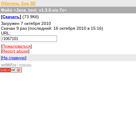
Обитель Зла 3D
Файл «Java_tool_v1.3.0.sis.7z»
[
Скачать
]
(73.9Кб)
Загружен 7 октября 2010
Скачан 9 раз (последний: 16 октября 2010 в 15:16)
URL:
[
Пожаловаться
]
[
Report abuse
]
[
На главную
]
upWAP.ru
|
помощь