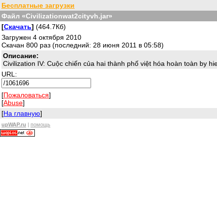
Бесплатные загрузки
Файл «Civilizationwat2cityvh.jar»
[
Скачать
]
(464.7Кб)
Загружен 4 октября 2010
Скачан 800 раз (последний: 28 июня 2011 в 05:58)
Описание:
Civilization IV: Cuộc chiến của hai thành phố việt hóa hoàn toàn by h
URL:
[
Пожаловаться
]
[
Abuse
]
[
На главную
]
upWAP.ru
|
помощь