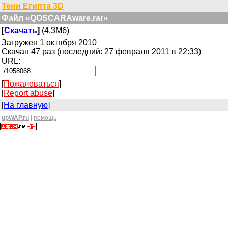
Тени Египта 3D
Файл «QOSCARAware.rar»
[
Скачать
]
(4.3Мб)
Загружен 1 октября 2010
Скачан 47 раз (последний: 27 февраля 2011 в 22:33)
URL:
[
Пожаловаться
]
[
Report abuse
]
[
На главную
]
upWAP.ru
|
помощь