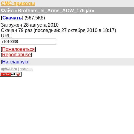
СМС-приколы
Файл «Brothers_In_Arms_AOW_176.jar»
[
Скачать
]
(567.5Кб)
Загружен 28 августа 2010
Скачан 79 раз (последний: 27 октября 2010 в 18:17)
URL:
[
Пожаловаться
]
[
Report abuse
]
[
На главную
]
upWAP.ru
|
помощь